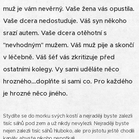
muž je vám nevěrný. Vaše žena vás opustila.
Vaše dcera nedostuduje. Váš syn někoho
srazí autem. Vaše dcera otěhotní s
"nevhodným" mužem. Váš muž pije a skončí
v léčebně. Váš šéf vás zkritizuje před
ostatními kolegy. Vy sami uděláte něco
hrozného...doplňte si sami co. Pro každého
je hrozné něco jiného.
Stydíte se do morku svých kostí a nejraději byste zalezli
tisíc sáhů pod zem a už nikdy nevylezli. Nejraději byste
nejen zalezli tisíc sáhů hluboko, ale pro jistotu ještě chodili
kanály, abyste nikoho nepotkali.