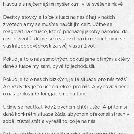
hlavou a s nejčernějšími myšlenkami v té svěšené hlavě.
Desítky, stovky a tisíce situací na nás číhají v našich
životech a my se musíme naučit jim čelit. Učíme se
reagovat na situace, které přicházejí jakoby náhodou do
našich životů. Učíme se reagovat na druhé lidi. Učíme se
vlastní zodpovědnosti za svůj vlastní život.
Pokud je to o nás samotných, pokud jsme přímými aktéry
dané situace my sami, bývá to jednodušší.
Pokud je to o našich blízkých, je ta situace pro nás těžší.
Ale vždycky je to učební lekce pro nás. A vypovídá něco
o naší zralosti. O tom, jak jsme na tom.
Učíme se neutíkat, když bychom chtěli utéci. A přitom si
daná konkrétní situace žádá, abychom překonali strach v
sobě, zůstali stát a vyřešili to, co je na nás.