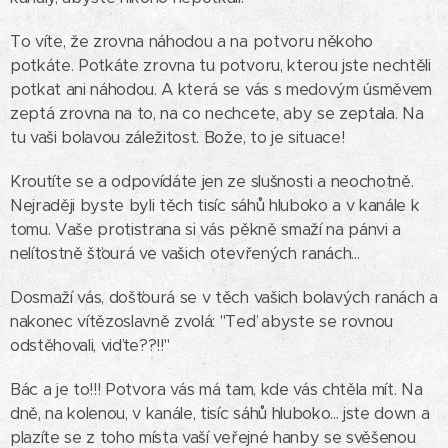
To víte, že zrovna náhodou a na potvoru někoho
potkáte. Potkáte zrovna tu potvoru, kterou jste nechtěli
potkat ani náhodou. A která se vás s medovým úsměvem
zeptá zrovna na to, na co nechcete, aby se zeptala. Na
tu vaši bolavou záležitost. Bože, to je situace!
Kroutíte se a odpovídáte jen ze slušnosti a neochotně.
Nejraději byste byli těch tisíc sáhů hluboko a v kanále k
tomu. Vaše protistrana si vás pěkně smaží na pánvi a
nelítostně šťourá ve vašich otevřených ranách...
Dosmaží vás, došťourá se v těch vašich bolavých ranách a
nakonec vítězoslavně zvolá: "Teď abyste se rovnou
odstěhovali, viďte??!!"
Bác a je to!!! Potvora vás má tam, kde vás chtěla mít. Na
dně, na kolenou, v kanále, tisíc sáhů hluboko... jste down a
plazíte se z toho místa vaší veřejné hanby se svěšenou