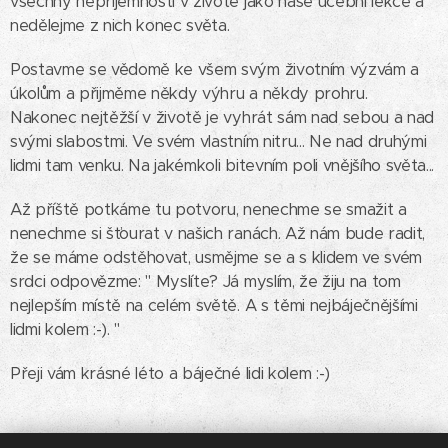
všechny nepříjemnosti v životě jako naše učební lekce a
nedělejme z nich konec světa.
Postavme se vědomě ke všem svým životním výzvám a
úkolům a přijměme někdy výhru a někdy prohru.
Nakonec nejtěžší v životě je vyhrát sám nad sebou a nad
svými slabostmi. Ve svém vlastním nitru... Ne nad druhými
lidmi tam venku. Na jakémkoli bitevním poli vnějšího světa...
Až příště potkáme tu potvoru, nenechme se smažit a
nenechme si šťourat v našich ranách. Až nám bude radit,
že se máme odstěhovat, usmějme se a s klidem ve svém
srdci odpovězme: " Myslíte? Já myslím, že žiju na tom
nejlepším místě na celém světě. A s těmi nejbáječnějšími
lidmi kolem :-). "
Přeji vám krásné léto a báječné lidi kolem :-)