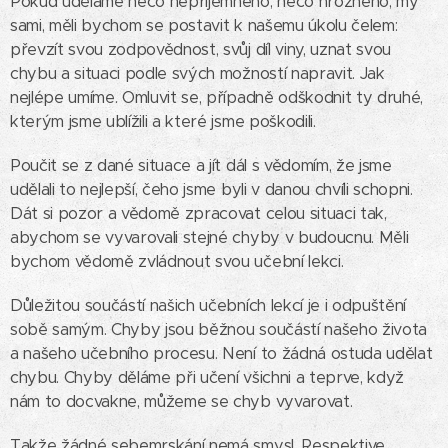
Pokud uděláme něco nepříjemného, něco hrozného, my
sami, měli bychom se postavit k našemu úkolu čelem:
převzít svou zodpovědnost, svůj díl viny, uznat svou
chybu a situaci podle svých možností napravit. Jak
nejlépe umíme. Omluvit se, případně odškodnit ty druhé,
kterým jsme ublížili a které jsme poškodili.
Poučit se z dané situace a jít dál s vědomím, že jsme
udělali to nejlepší, čeho jsme byli v danou chvíli schopni.
Dát si pozor a vědomě zpracovat celou situaci tak,
abychom se vyvarovali stejné chyby v budoucnu. Měli
bychom vědomě zvládnout svou učební lekci.
Důležitou součástí našich učebních lekcí je i odpuštění
sobě samým. Chyby jsou běžnou součástí našeho života
a našeho učebního procesu. Není to žádná ostuda udělat
chybu. Chyby děláme při učení všichni a teprve, když
nám to docvakne, můžeme se chyb vyvarovat.
Takže žádné sebemrskání nemá smysl. Respektive