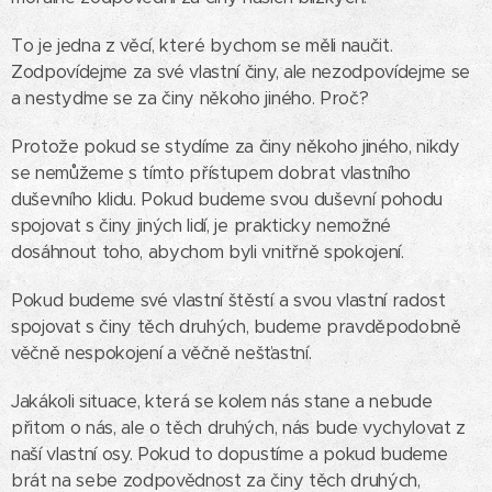
To je jedna z věcí, které bychom se měli naučit.
Zodpovídejme za své vlastní činy, ale nezodpovídejme se
a nestyďme se za činy někoho jiného. Proč?
Protože pokud se stydíme za činy někoho jiného, nikdy
se nemůžeme s tímto přístupem dobrat vlastního
duševního klidu. Pokud budeme svou duševní pohodu
spojovat s činy jiných lidí, je prakticky nemožné
dosáhnout toho, abychom byli vnitřně spokojení.
Pokud budeme své vlastní štěstí a svou vlastní radost
spojovat s činy těch druhých, budeme pravděpodobně
věčně nespokojení a věčně nešťastní.
Jakákoli situace, která se kolem nás stane a nebude
přitom o nás, ale o těch druhých, nás bude vychylovat z
naší vlastní osy. Pokud to dopustíme a pokud budeme
brát na sebe zodpovědnost za činy těch druhých,