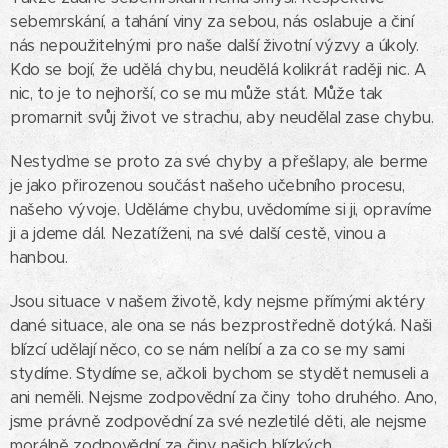
sebemrskání, a tahání viny za sebou, nás oslabuje a činí
nás nepoužitelnými pro naše další životní výzvy a úkoly.
Kdo se bojí, že udělá chybu, neudělá kolikrát raději nic. A
nic, to je to nejhorší, co se mu může stát. Může tak
promarnit svůj život ve strachu, aby neudělal zase chybu.
Nestyďme se proto za své chyby a přešlapy, ale berme
je jako přirozenou součást našeho učebního procesu,
našeho vývoje. Uděláme chybu, uvědomíme si ji, opravíme
ji a jdeme dál. Nezatíženi, na své další cestě, vinou a
hanbou.
Jsou situace v našem životě, kdy nejsme přímými aktéry
dané situace, ale ona se nás bezprostředně dotýká. Naši
blízcí udělají něco, co se nám nelíbí a za co se my sami
stydíme. Stydíme se, ačkoli bychom se stydět nemuseli a
ani neměli. Nejsme zodpovědní za činy toho druhého. Ano,
jsme právně zodpovědní za své nezletilé děti, ale nejsme
morálně zodpovědní za činy našich blízkých.