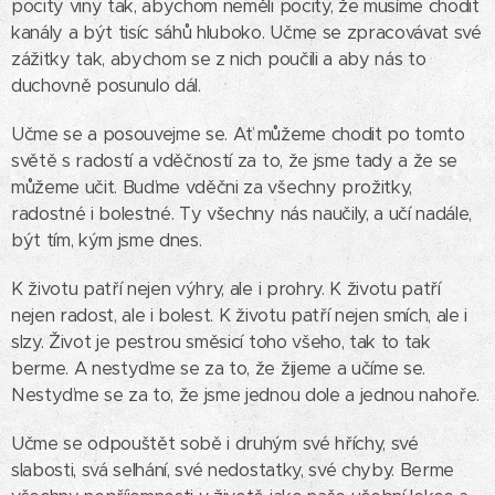
pocity viny tak, abychom neměli pocity, že musíme chodit
kanály a být tisíc sáhů hluboko. Učme se zpracovávat své
zážitky tak, abychom se z nich poučili a aby nás to
duchovně posunulo dál.
Učme se a posouvejme se. Ať můžeme chodit po tomto
světě s radostí a vděčností za to, že jsme tady a že se
můžeme učit. Buďme vděčni za všechny prožitky,
radostné i bolestné. Ty všechny nás naučily, a učí nadále,
být tím, kým jsme dnes.
K životu patří nejen výhry, ale i prohry. K životu patří
nejen radost, ale i bolest. K životu patří nejen smích, ale i
slzy. Život je pestrou směsicí toho všeho, tak to tak
berme. A nestyďme se za to, že žijeme a učíme se.
Nestyďme se za to, že jsme jednou dole a jednou nahoře.
Učme se odpouštět sobě i druhým své hříchy, své
slabosti, svá selhání, své nedostatky, své chyby. Berme