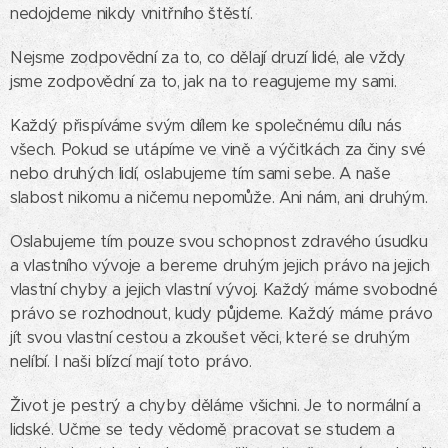
nedojdeme nikdy vnitřního štěstí.
Nejsme zodpovědní za to, co dělají druzí lidé, ale vždy
jsme zodpovědní za to, jak na to reagujeme my sami.
Každý přispíváme svým dílem ke společnému dílu nás
všech. Pokud se utápíme ve vině a výčitkách za činy své
nebo druhých lidí, oslabujeme tím sami sebe. A naše
slabost nikomu a ničemu nepomůže. Ani nám, ani druhým.
Oslabujeme tím pouze svou schopnost zdravého úsudku
a vlastního vývoje a bereme druhým jejich právo na jejich
vlastní chyby a jejich vlastní vývoj. Každý máme svobodné
právo se rozhodnout, kudy půjdeme. Každý máme právo
jít svou vlastní cestou a zkoušet věci, které se druhým
nelíbí. I naši blízcí mají toto právo.
Život je pestrý a chyby děláme všichni. Je to normální a
lidské. Učme se tedy vědomě pracovat se studem a