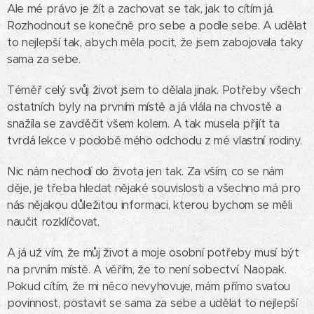
Ale mé právo je žít a zachovat se tak, jak to cítím já.
Rozhodnout se konečně pro sebe a podle sebe. A udělat
to nejlepší tak, abych měla pocit, že jsem zabojovala taky
sama za sebe.
Téměř celý svůj život jsem to dělala jinak. Potřeby všech
ostatních byly na prvním místě a já vlála na chvostě a
snažila se zavděčit všem kolem. A tak musela přijít ta
tvrdá lekce v podobě mého odchodu z mé vlastní rodiny.
Nic nám nechodí do života jen tak. Za vším, co se nám
děje, je třeba hledat nějaké souvislosti a všechno má pro
nás nějakou důležitou informaci, kterou bychom se měli
naučit rozklíčovat.
A já už vím, že můj život a moje osobní potřeby musí být
na prvním místě. A věřím, že to není sobectví. Naopak.
Pokud cítím, že mi něco nevyhovuje, mám přímo svatou
povinnost, postavit se sama za sebe a udělat to nejlepší