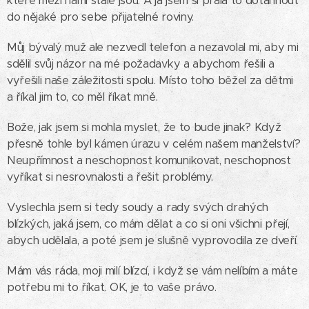
které mezi námi stále jsou. A já jsem si přála to dotáhnout
do nějaké pro sebe přijatelné roviny.
Můj bývalý muž ale nezvedl telefon a nezavolal mi, aby mi
sdělil svůj názor na mé požadavky a abychom řešili a
vyřešili naše záležitosti spolu. Místo toho běžel za dětmi
a říkal jim to, co měl říkat mně.
Bože, jak jsem si mohla myslet, že to bude jinak? Když
přesně tohle byl kámen úrazu v celém našem manželství?
Neupřímnost a neschopnost komunikovat, neschopnost
vyříkat si nesrovnalosti a řešit problémy.
Vyslechla jsem si tedy soudy a rady svých drahých
blízkých, jaká jsem, co mám dělat a co si oni všichni přejí,
abych udělala, a poté jsem je slušně vyprovodila ze dveří.
Mám vás ráda, moji milí blízcí, i když se vám nelíbím a máte
potřebu mi to říkat. OK, je to vaše právo.