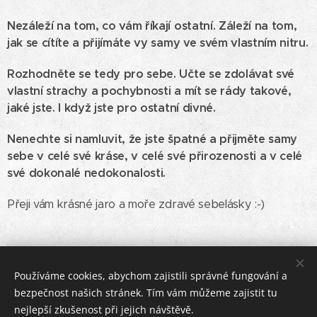
Nezáleží na tom, co vám říkají ostatní. Záleží na tom,
jak se cítíte a přijímáte vy samy ve svém vlastním nitru.
Rozhodněte se tedy pro sebe. Učte se zdolávat své
vlastní strachy a pochybnosti a mít se rády takové,
jaké jste. I když jste pro ostatní divné.
Nenechte si namluvit, že jste špatné a přijměte samy
sebe v celé své kráse, v celé své přirozenosti a v celé
své dokonalé nedokonalosti.
Přeji vám krásné jaro a moře zdravé sebelásky :-)
Používáme cookies, abychom zajistili správné fungování a
Share
bezpečnost našich stránek. Tím vám můžeme zajistit tu
nejlepší zkušenost při jejich návštěvě.