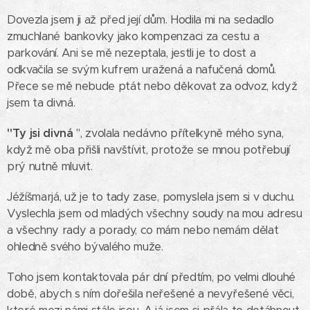
Dovezla jsem ji až před její dům. Hodila mi na sedadlo
zmuchlané bankovky jako kompenzaci za cestu a
parkování. Ani se mě nezeptala, jestli je to dost a
odkvačila se svým kufrem uražená a nafučená domů.
Přece se mě nebude ptát nebo děkovat za odvoz, když
jsem ta divná.
"Ty jsi divná
", zvolala nedávno přítelkyně mého syna,
když mě oba přišli navštívit, protože se mnou potřebují
prý nutně mluvit.
Jéžíšmarjá, už je to tady zase, pomyslela jsem si v duchu.
Vyslechla jsem od mladých všechny soudy na mou adresu
a všechny rady a porady, co mám nebo nemám dělat
ohledně svého bývalého muže.
Toho jsem kontaktovala pár dní předtím, po velmi dlouhé
době, abych s ním dořešila neřešené a nevyřešené věci,