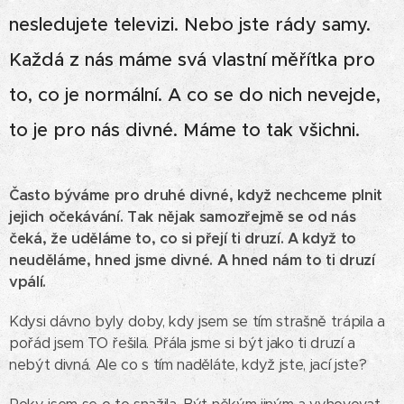
nesledujete televizi. Nebo jste rády samy.
Každá z nás máme svá vlastní měřítka pro
to, co je normální. A co se do nich nevejde,
to je pro nás divné. Máme to tak všichni.
Často býváme pro druhé divné, když nechceme plnit
jejich očekávání. Tak nějak samozřejmě se od nás
čeká, že uděláme to, co si přejí ti druzí. A když to
neuděláme, hned jsme divné. A hned nám to ti druzí
vpálí.
Kdysi dávno byly doby, kdy jsem se tím strašně trápila a
pořád jsem TO řešila. Přála jsme si být jako ti druzí a
nebýt divná. Ale co s tím naděláte, když jste, jací jste?