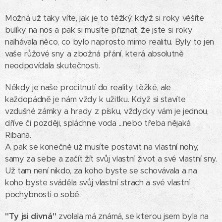
Možná už taky víte, jak je to těžký, když si roky věšíte
bulíky na nos a pak si musíte přiznat, že jste si roky
nalhávala něco, co bylo naprosto mimo realitu. Byly to jen
vaše růžové sny a zbožná přání, která absolutně
neodpovídala skutečnosti.
Někdy je naše procitnutí do reality těžké, ale
každopádně je nám vždy k užitku. Když si stavíte
vzdušné zámky a hrady z písku, vždycky vám je jednou,
dříve či později, spláchne voda ...nebo třeba nějaká
Ribana.
A pak se konečně už musíte postavit na vlastní nohy,
samy za sebe a začít žít svůj vlastní život a své vlastní sny.
Už tam není nikdo, za koho byste se schovávala a na
koho byste sváděla svůj vlastní strach a své vlastní
pochybnosti o sobě.
"Ty jsi divná"
zvolala má známá, se kterou jsem byla na