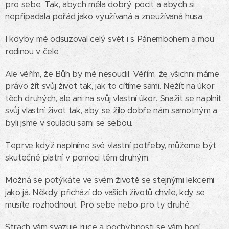
pro sebe. Tak, abych měla dobrý pocit a abych si
nepřipadala pořád jako využívaná a zneužívaná husa.
I kdyby mě odsuzoval celý svět i s Pánembohem a mou
rodinou v čele.
Ale věřím, že Bůh by mě nesoudil. Věřím, že všichni máme
právo žít svůj život tak, jak to cítíme sami. Nežít na úkor
těch druhých, ale ani na svůj vlastní úkor. Snažit se naplnit
svůj vlastní život tak, aby se žilo dobře nám samotným a
byli jsme v souladu sami se sebou.
Teprve když naplníme své vlastní potřeby, můžeme být
skutečně platní v pomoci těm druhým.
Možná se potýkáte ve svém životě se stejnými lekcemi
jako já. Někdy přichází do vašich životů chvíle, kdy se
musíte rozhodnout. Pro sebe nebo pro ty druhé.
Strach vám svazuje ruce a pochybnosti se vám honí