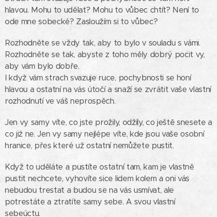
hlavou. Mohu to udělat? Mohu to vůbec chtít? Není to
ode mne sobecké? Zasloužím si to vůbec?
Rozhodněte se vždy tak, aby to bylo v souladu s vámi.
Rozhodněte se tak, abyste z toho měly dobrý pocit vy,
aby vám bylo dobře.
I když vám strach svazuje ruce, pochybnosti se honí
hlavou a ostatní na vás útočí a snaží se zvrátit vaše vlastní
rozhodnutí ve váš neprospěch.
Jen vy samy víte, co jste prožily, odžily, co ještě snesete a
co již ne. Jen vy samy nejlépe víte, kde jsou vaše osobní
hranice, přes které už ostatní nemůžete pustit.
Když to uděláte a pustíte ostatní tam, kam je vlastně
pustit nechcete, vyhovíte sice lidem kolem a oni vás
nebudou trestat a budou se na vás usmívat, ale
potrestáte a ztratíte samy sebe. A svou vlastní
sebeúctu.