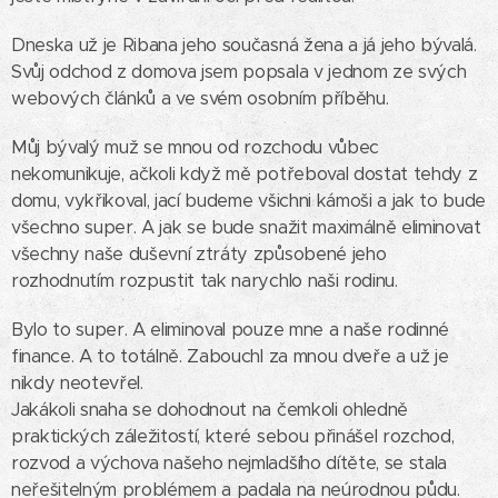
Dneska už je Ribana jeho současná žena a já jeho bývalá.
Svůj odchod z domova jsem popsala v jednom ze svých
webových článků a ve svém osobním příběhu.
Můj bývalý muž se mnou od rozchodu vůbec
nekomunikuje, ačkoli když mě potřeboval dostat tehdy z
domu, vykřikoval, jací budeme všichni kámoši a jak to bude
všechno super. A jak se bude snažit maximálně eliminovat
všechny naše duševní ztráty způsobené jeho
rozhodnutím rozpustit tak narychlo naši rodinu.
Bylo to super. A eliminoval pouze mne a naše rodinné
finance. A to totálně. Zabouchl za mnou dveře a už je
nikdy neotevřel.
Jakákoli snaha se dohodnout na čemkoli ohledně
praktických záležitostí, které sebou přinášel rozchod,
rozvod a výchova našeho nejmladšího dítěte, se stala
neřešitelným problémem a padala na neúrodnou půdu.