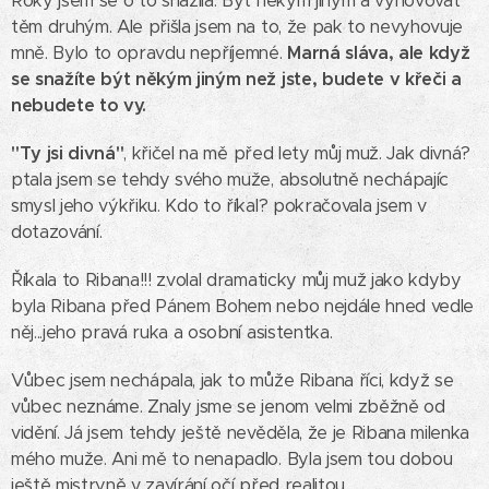
Roky jsem se o to snažila. Být někým jiným a vyhovovat
těm druhým. Ale přišla jsem na to, že pak to nevyhovuje
mně. Bylo to opravdu nepříjemné.
Marná sláva, ale když
se snažíte být někým jiným než jste, budete v křeči a
nebudete to vy.
"Ty jsi divná"
, křičel na mě před lety můj muž. Jak divná?
ptala jsem se tehdy svého muže, absolutně nechápajíc
smysl jeho výkřiku. Kdo to říkal? pokračovala jsem v
dotazování.
Říkala to Ribana!!! zvolal dramaticky můj muž jako kdyby
byla Ribana před Pánem Bohem nebo nejdále hned vedle
něj...jeho pravá ruka a osobní asistentka.
Vůbec jsem nechápala, jak to může Ribana říci, když se
vůbec neznáme. Znaly jsme se jenom velmi zběžně od
vidění. Já jsem tehdy ještě nevěděla, že je Ribana milenka
mého muže. Ani mě to nenapadlo. Byla jsem tou dobou
ještě mistryně v zavírání očí před realitou.