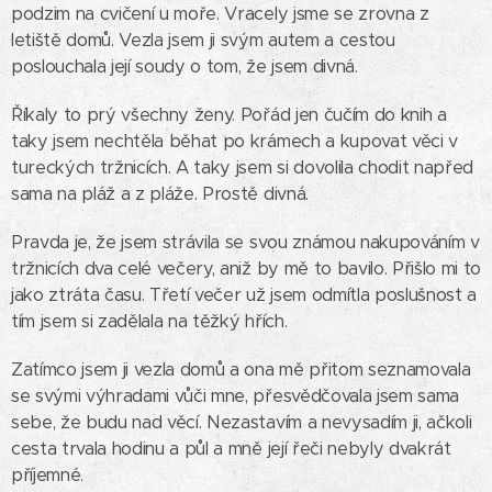
podzim na cvičení u moře. Vracely jsme se zrovna z
letiště domů. Vezla jsem ji svým autem a cestou
poslouchala její soudy o tom, že jsem divná.
Říkaly to prý všechny ženy. Pořád jen čučím do knih a
taky jsem nechtěla běhat po krámech a kupovat věci v
tureckých tržnicích. A taky jsem si dovolila chodit napřed
sama na pláž a z pláže. Prostě divná.
Pravda je, že jsem strávila se svou známou nakupováním v
tržnicích dva celé večery, aniž by mě to bavilo. Přišlo mi to
jako ztráta času. Třetí večer už jsem odmítla poslušnost a
tím jsem si zadělala na těžký hřích.
Zatímco jsem ji vezla domů a ona mě přitom seznamovala
se svými výhradami vůči mne, přesvědčovala jsem sama
sebe, že budu nad věcí. Nezastavím a nevysadím ji, ačkoli
cesta trvala hodinu a půl a mně její řeči nebyly dvakrát
příjemné.