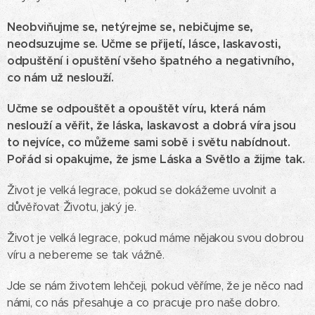
Neobviňujme se, netýrejme se, nebičujme se,
neodsuzujme se.
Učme se přijetí, lásce, laskavosti,
odpuštění i opuštění všeho špatného a negativního,
co nám už neslouží.
Učme se odpouštět a opouštět víru, která nám
neslouží a věřit, že láska, laskavost a dobrá víra jsou
to nejvíce, co můžeme sami sobě i světu nabídnout.
Pořád si opakujme, že jsme Láska a Světlo a žijme tak.
Život je velká legrace, pokud se dokážeme uvolnit a
důvěřovat Životu, jaký je.
Život je velká legrace, pokud máme nějakou svou dobrou
víru a nebereme se tak vážně.
Jde se nám životem lehčeji, pokud věříme, že je něco nad
námi, co nás přesahuje a co pracuje pro naše dobro.