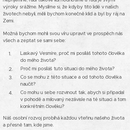
výroky srážíme. Myslíme si, že kdyby tito lidé v našich
životech nebyli, měli bychom konečně klid a byl by ráj na
Zemi.
Možná bychom mohli svou víru upravit ve prospěch nás
všech a zeptat se sami sebe:
Laskavý Vesmíre, proč mi posíláš tohoto člověka
do mého života?
Proč mi posíláš tuto situaci do mého života?
Co se mohu z této situace a od tohoto člověka
naučit?
Co mohu u sebe rozvinout tak, abych si připadal
v pohodě a milovaný nezávisle na té situaci a tom
konkrétním člověku?
Náš osobní rozvoj probíhá každou vteřinu našeho života
a přesně tam, kde jsme.