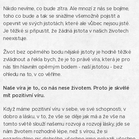
Nikdo nevíme, co bude zítra. Ale mnozí z nás se bojíme,
toho co bude a tak se snažíme všemožně pojistit a
opevnit ve svých jistotách, které ale vůbec nejsou jisté.
Je těžké si připustit, že žádná jistota v našich životech
neexistuje.
Život bez opěrného bodu nějaké jistoty je hodně těžké
zvládnout a řekla bych, že je to právě víra, která je pro
nás tím hlavním opěrným bodem - naší jistotou - bez
ohledu na to, v co věříme.
Naše víra je to, co nás nese životem. Proto je skvělé
mít pozitivní víru.
Když máme pozitivní víru v sebe, ve své schopnosti, v
dobro a lásku, v to, že vše se děje jak má a že vše na
tomto světě slouží našemu rozvoji a rozvoji lásky, jde se
nám životem rozhodně lépe, než s vírou, že si
nezasloužíme nic dobrého, všechno jsme pokazili, všechno