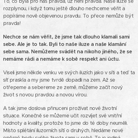
To, co byla pro nás pravda, už není pravda. Naše iluze se
rozplynou, i když tomu ještě dlouho nechceme věřit a
popíráme nově objevenou pravdu. To přece nemůže být
pravda!
Nechce se nám věřit, že jsme tak dlouho klamali sami
sebe. Ale je to tak. Byli to naše iluze a naše klamání
sebe sama. Nemůžeme svádět na nikoho jiného, že se
nemáme rádi a nemáme k sobě respekt ani úctu.
Viseli jsme někde venku ve svých iluzích jako v síti a teď ta
síť praskla a my jsme tvrdě dopadli na zem. Až se
otřepeme a sebereme ze země, můžeme začít nový
život s novou pravdou a novou vírou.
A tak jsme doslova přinuceni prožívat nové životní
situace. Konečně se můžeme učit rozvíjet své vnitřní
hodnoty a kvality, protože to jsme do té doby neuměli.
Místo splétání iluzorních sítí o druhých, hledáme nové
opěrné body svého života sami v sobě. To je jediná