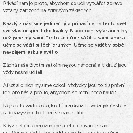
Přivádí nám je proto, abychom se učili vytvářet zdravé
vztahy, založené na zdravých základech.
Každý z nás jsme jedinečný a přinášíme na tento svět
své vlastní specifické kvality. Nikdo není výše ani níže,
než jsme my sami. Proto se učme vážit si sami sebe a
učme se vážit si těch druhých.
Učme se vidět v sobě
navzájem lásku a světlo.
Žádná naše životní setkání nejsou náhodná a ti druzí jsou
vždy našimi učiteli.
Ať už si o nich myslíme cokoli, vždycky jsou to ti správní
lidé pro nás a pro to, abychom se mohli něco naučit.
Nejsou to žádní blbci, kreténi a divná hovada, jak často a
rádi nazýváme lidi, kteří se nám nelíbí.
Když někomu nerozumíme a jeho chování je nám
nepříjemné, rádi takové lidi hodnotíme a rádi je svými