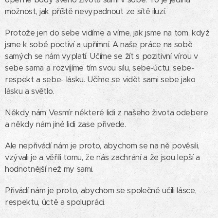
možnost, jak příště nevypadnout ze sítě iluzí.
Protože jen do sebe vidíme a víme, jak jsme na tom, když
jsme k sobě poctiví a upřímní. A naše práce na sobě
samých se nám vyplatí. Učíme se žít s pozitivní vírou v
sebe sama a rozvíjíme tím svou sílu, sebe-úctu, sebe-
respekt a sebe- lásku. Učíme se vidět sami sebe jako
lásku a světlo.
Někdy nám Vesmír některé lidi z našeho života odebere
a někdy nám jiné lidi zase přivede.
Ale nepřivádí nám je proto, abychom se na ně pověsili,
vzývali je a věřili tomu, že nás zachrání a že jsou lepší a
hodnotnější než my sami.
Přivádí nám je proto, abychom se společně učili lásce,
respektu, úctě a spolupráci.