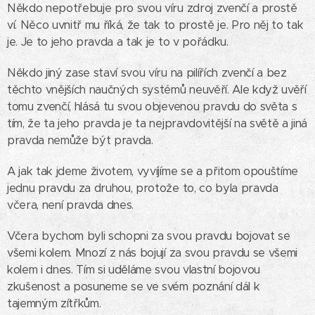
Někdo nepotřebuje pro svou víru zdroj zvenčí a prostě
ví. Něco uvnitř mu říká, že tak to prostě je. Pro něj to tak
je. Je to jeho pravda a tak je to v pořádku.
Někdo jiný zase staví svou víru na pilířích zvenčí a bez
těchto vnějších naučných systémů neuvěří. Ale když uvěří
tomu zvenčí, hlásá tu svou objevenou pravdu do světa s
tím, že ta jeho pravda je ta nejpravdovitější na světě a jiná
pravda nemůže být pravda.
A jak tak jdeme životem, vyvíjíme se a přitom opouštíme
jednu pravdu za druhou, protože to, co byla pravda
včera, není pravda dnes.
Včera bychom byli schopni za svou pravdu bojovat se
všemi kolem. Mnozí z nás bojují za svou pravdu se všemi
kolem i dnes. Tím si uděláme svou vlastní bojovou
zkušenost a posuneme se ve svém poznání dál k
tajemným zítřkům.