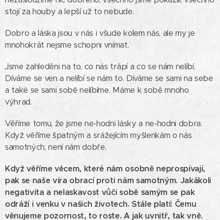
stojí za houby a lepší už to nebude.
Dobro a láska jsou v nás i všude kolem nás, ale my je
mnohokrát nejsme schopni vnímat.
Jsme zahleděni na to, co nás trápí a co se nám nelíbí.
Díváme se ven a nelíbí se nám to. Díváme se sami na sebe
a také se sami sobě nelíbíme. Máme k sobě mnoho
výhrad.
Věříme tomu, že jsme ne-hodni lásky a ne-hodni dobra.
Když věříme špatným a srážejícím myšlenkám o nás
samotných, není nám dobře.
Když věříme věcem, které nám osobně neprospívají,
pak se naše víra obrací proti nám samotným.
Jakákoli
negativita a nelaskavost vůči sobě samým se pak
odráží i venku v našich životech.
Stále platí: Čemu
věnujeme pozornost, to roste. A jak uvnitř, tak vně.