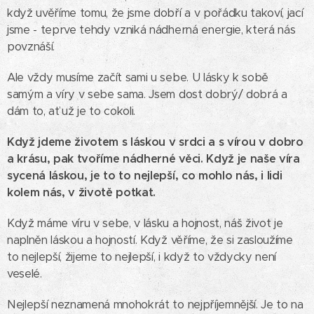
když uvěříme tomu, že jsme dobří a v pořádku takoví, jací
jsme - teprve tehdy vzniká nádherná energie, která nás
povznáší.
Ale vždy musíme začít sami u sebe. U lásky k sobě
samým a víry v sebe sama. Jsem dost dobrý/ dobrá a
dám to, ať už je to cokoli.
Když jdeme životem s láskou v srdci a s vírou v dobro
a krásu, pak tvoříme nádherné věci. Když je naše víra
sycená láskou, je to to nejlepší, co mohlo nás, i lidi
kolem nás, v životě potkat.
Když máme víru v sebe, v lásku a hojnost, náš život je
naplněn láskou a hojností. Když věříme, že si zasloužíme
to nejlepší, žijeme to nejlepší, i když to vždycky není
veselé.
Nejlepší neznamená mnohokrát to nejpříjemnější. Je to na