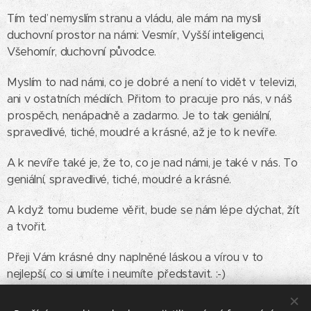
Tím teď nemyslím stranu a vládu, ale mám na mysli
duchovní prostor na námi: Vesmír, Vyšší inteligenci,
Všehomír, duchovní původce.
Myslím to nad námi, co je dobré a není to vidět v televizi,
ani v ostatních médiích. Přitom to pracuje pro nás, v náš
prospěch, nenápadně a zadarmo. Je to tak geniální,
spravedlivé, tiché, moudré a krásné, až je to k nevíře.
A k nevíře také je, že to, co je nad námi, je také v nás. To
geniální, spravedlivé, tiché, moudré a krásné.
A když tomu budeme věřit, bude se nám lépe dýchat, žít
a tvořit.
Přeji Vám krásné dny naplněné láskou a vírou v to
nejlepší, co si umíte i neumíte představit. :-)