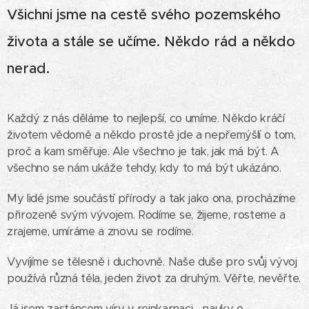
Všichni jsme na cestě svého pozemského
života a stále se učíme. Někdo rád a někdo
nerad.
Každý z nás děláme to nejlepší, co umíme. Někdo kráčí
životem vědomě a někdo prostě jde a nepřemýšlí o tom,
proč a kam směřuje. Ale všechno je tak, jak má být. A
všechno se nám ukáže tehdy, kdy to má být ukázáno.
My lidé jsme součástí přírody a tak jako ona, procházíme
přirozeně svým vývojem. Rodíme se, žijeme, rosteme a
zrajeme, umíráme a znovu se rodíme.
Vyvíjíme se tělesně i duchovně. Naše duše pro svůj vývoj
používá různá těla, jeden život za druhým. Věřte, nevěřte.
Já jsem zastáncem víry v reinkarnaci - nauky o