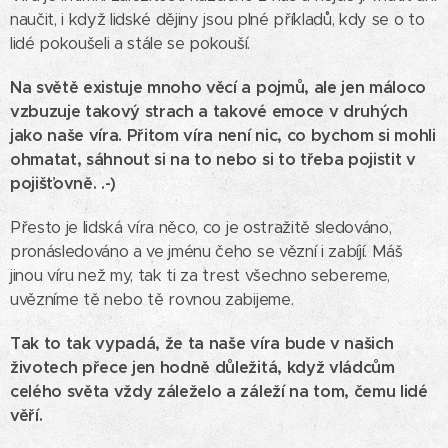
naučit, i když lidské dějiny jsou plné příkladů, kdy se o to
lidé pokoušeli a stále se pokouší.
Na světě existuje mnoho věcí a pojmů, ale jen máloco
vzbuzuje takový strach a takové emoce v druhých
jako naše víra. Přitom víra není nic, co bychom si mohli
ohmatat, sáhnout si na to nebo si to třeba pojistit v
pojišťovně. .-)
Přesto je lidská víra něco, co je ostražitě sledováno,
pronásledováno a ve jménu čeho se vězní i zabíjí. Máš
jinou víru než my, tak ti za trest všechno sebereme,
uvězníme tě nebo tě rovnou zabijeme.
Tak to tak vypadá, že ta naše víra bude v našich
životech přece jen hodně důležitá, když vládcům
celého světa vždy záleželo a záleží na tom, čemu lidé
věří.