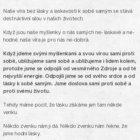
Naše víra bez lásky a laskavosti k sobě samým se stává
destruktivní silou v našich životech.
Když jsou naše myšlenky o nás samých ne- laskavé a ne-
hodné, naše víra je pro nás ne-dobrá.
Když jdeme svými myšlenkami a svou vírou sami proti
sobě, ubližujeme sami sobě a ubližujeme i lidem kolem,
protože jsme se odpojili od vesmírného Zdroje a od té
nejvyšší energie.
Odpojili jsme se od svého srdce a od
lásky k sobě samým.
Jsme doslova sami proti sobě a
proti svému životu.
Tehdy máme pocit, že lásku získáme jen tam někde
venku.
Někdo zvenku nám ji dá. Někdo zvenku nám řekne, že
jsme hodni lásky.