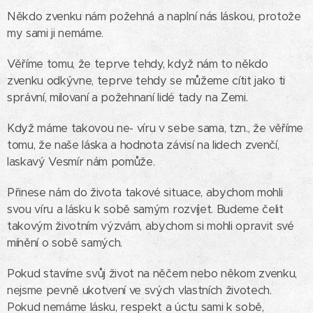
Někdo zvenku nám požehná a naplní nás láskou, protože
my sami ji nemáme.
Věříme tomu, že teprve tehdy, když nám to někdo
zvenku odkývne, teprve tehdy se můžeme cítit jako ti
správní, milovaní a požehnaní lidé tady na Zemi.
Když máme takovou ne- víru v sebe sama, tzn., že věříme
tomu, že naše láska a hodnota závisí na lidech zvenčí,
laskavý Vesmír nám pomůže.
Přinese nám do života takové situace, abychom mohli
svou víru a lásku k sobě samým rozvíjet. Budeme čelit
takovým životním výzvám, abychom si mohli opravit své
mínění o sobě samých.
Pokud stavíme svůj život na něčem nebo někom zvenku,
nejsme pevně ukotvení ve svých vlastních životech.
Pokud nemáme lásku, respekt a úctu sami k sobě,