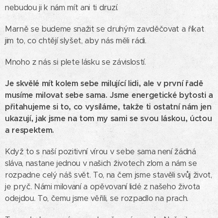
nebudou ji k nám mít ani ti druzí.
Marně se budeme snažit se druhým zavděčovat a říkat
jim to, co chtějí slyšet, aby nás měli rádi.
Mnoho z nás si plete lásku se závislostí.
Je skvělé mít kolem sebe milující lidi, ale v první řadě
musíme milovat sebe sama. Jsme energetické bytosti a
přitahujeme si to, co vysíláme, takže ti ostatní nám jen
ukazují, jak jsme na tom my sami se svou láskou, úctou
a respektem.
Když to s naší pozitivní vírou v sebe sama není žádná
sláva, nastane jednou v našich životech zlom a nám se
rozpadne celý náš svět. To, na čem jsme stavěli svůj život,
je pryč. Námi milovaní a opěvovaní lidé z našeho života
odejdou. To, čemu jsme věřili, se rozpadlo na prach.