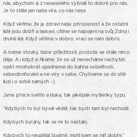
nás, abychom si z neveselého vybrali to dobré pro nás.
Je to stále jen naše víra, co nás nese.
Když věříme, že je zdraví naše přirozenost a že ostatní
lidé jsou dobří a laskaví, cítíme se napojeni na svůj Zdroj i
druhé lidi. Když věříme v dobro, vrací se nám dobro.
A máme stovky, tisíce příležitostí, protože se stále něco
děje. A i když si říkáme, že se už nenecháme nachytat,
opět mnohokrát upadneme do bahna sebelítosti,
sebeobviňování a ne-víry v sebe. Chytneme se do sítě
iluzí i o sobě samých :-).
Jsme přece světlo a láska, tak jaképak myšlenky typu:
"Kdybych to byl býval věděl, tak bych tam byl nechodil.
Kdybych byl jiný, tak se mi to nestalo.
Kdybych to neudělal špatně, mohl jsem se mít dobře."