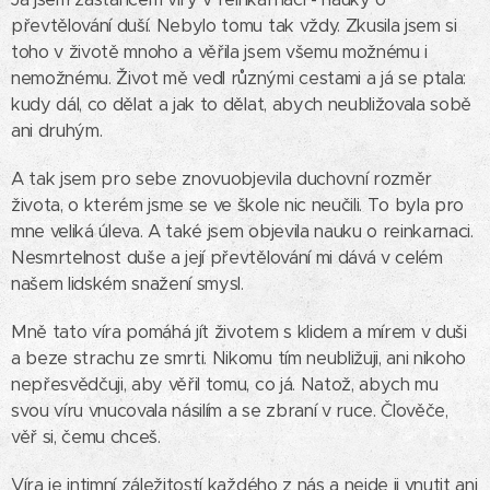
převtělování duší. Nebylo tomu tak vždy. Zkusila jsem si
toho v životě mnoho a věřila jsem všemu možnému i
nemožnému. Život mě vedl různými cestami a já se ptala:
kudy dál, co dělat a jak to dělat, abych neubližovala sobě
ani druhým.
A tak jsem pro sebe znovuobjevila duchovní rozměr
života, o kterém jsme se ve škole nic neučili. To byla pro
mne veliká úleva. A také jsem objevila nauku o reinkarnaci.
Nesmrtelnost duše a její převtělování mi dává v celém
našem lidském snažení smysl.
Mně tato víra pomáhá jít životem s klidem a mírem v duši
a beze strachu ze smrti. Nikomu tím neubližuji, ani nikoho
nepřesvědčuji, aby věřil tomu, co já. Natož, abych mu
svou víru vnucovala násilím a se zbraní v ruce. Člověče,
věř si, čemu chceš.
Víra je intimní záležitostí každého z nás a nejde ji vnutit ani